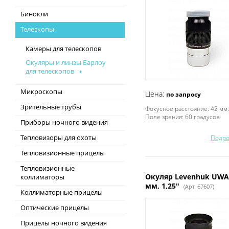
Бинокли
Телескопы
Камеры для телескопов
Окуляры и линзы Барлоу
для телескопов
Микроскопы
Цена:
по запросу
Зрительные трубы
Фокусное расстояние: 42 мм.
Поле зрения: 60 градусов
Приборы ночного видения
Тепловизоры для охоты
Подро
Тепловизионные прицелы
Тепловизионные
Окуляр Levenhuk UWA 
коллиматоры
мм, 1,25"
(Арт. 67607)
Коллиматорные прицелы
Оптические прицелы
Прицелы ночного видения