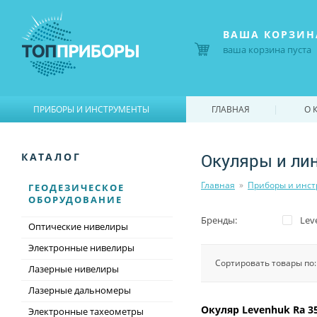
ВАША КОРЗИН
ваша корзина пуста
|
|
ПРИБОРЫ И ИНСТРУМЕНТЫ
ГЛАВНАЯ
О 
Окуляры и ли
КАТАЛОГ
Главная
»
Приборы и инс
ГЕОДЕЗИЧЕСКОЕ
ОБОРУДОВАНИЕ
Бренды:
Lev
Оптические нивелиры
Электронные нивелиры
Сортировать товары по
Лазерные нивелиры
Лазерные дальномеры
Окуляр Levenhuk Ra 3
Электронные тахеометры