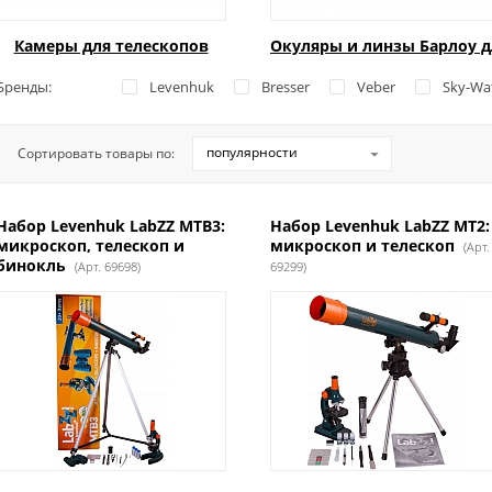
Камеры для телескопов
Окуляры и линзы Барлоу д
Бренды:
Levenhuk
Bresser
Veber
Sky-Wa
популярности
Сортировать товары по:
Набор Levenhuk LabZZ MTВ3:
Набор Levenhuk LabZZ MT2:
микроскоп, телескоп и
микроскоп и телескоп
(Арт.
бинокль
(Арт. 69698)
69299)