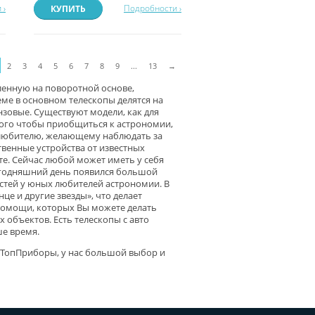
 ›
Подробности ›
КУПИТЬ
2
3
4
5
6
7
8
9
...
13
→
ленную на поворотной основе,
еме в основном телескопы делятся на
зовые. Существуют модели, как для
 того чтобы приобщиться к астрономии,
и любителю, желающему наблюдать за
твенные устройства от известных
йте. Сейчас любой может иметь у себя
сегодняшний день появился большой
остей у юных любителей астрономии. В
це и другие звезды», что делает
помощи, которых Вы можете делать
объектов. Есть телескопы с авто
ше время.
 ТопПриборы, у нас большой выбор и