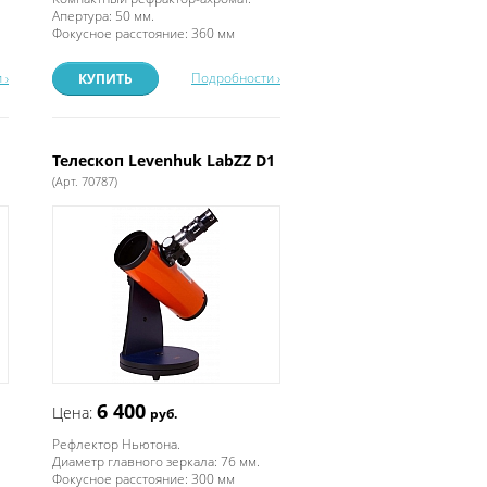
Апертура: 50 мм.
Фокусное расстояние: 360 мм
 ›
Подробности ›
КУПИТЬ
Телескоп Levenhuk LabZZ D1
(Арт. 70787)
6 400
Цена:
руб.
Рефлектор Ньютона.
Диаметр главного зеркала: 76 мм.
Фокусное расстояние: 300 мм