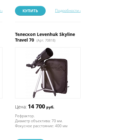
 ›
Подробности ›
КУПИТЬ
Телескоп Levenhuk Skyline
Travel 70
(Арт. 70818)
14 700
Цена:
руб.
Рефрактор.
Диаметр объектива: 70 мм.
Фокусное расстояние: 400 мм