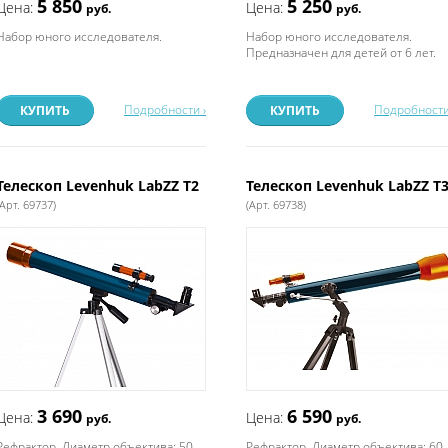
5 850
5 250
Цена:
Цена:
руб.
руб.
Набор юного исследователя.
Набор юного исследователя.
Предназначен для детей от 6 лет.
Подробности ›
Подробности
КУПИТЬ
КУПИТЬ
Телескоп Levenhuk LabZZ T2
Телескоп Levenhuk LabZZ T
(Арт. 69737)
(Арт. 69738)
3 690
6 590
Цена:
Цена:
руб.
руб.
Рефрактор. Диаметр объектива: 50
Рефрактор. Диаметр объектива: 60