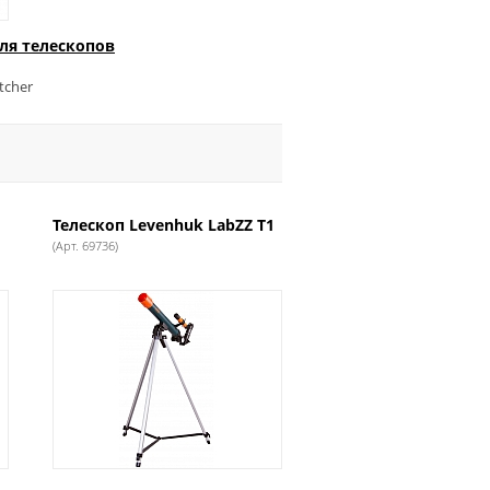
ля телескопов
tcher
Телескоп Levenhuk LabZZ T1
(Арт. 69736)