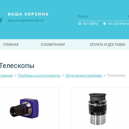
ВАША КОРЗИНА
ваша корзина пуста
по сайту
по каталогу
|
|
ГЛАВНАЯ
О КОМПАНИИ
ОПЛАТА И ДОСТАВКА
Телескопы
Главная
»
Приборы и инструменты
»
Оптические приборы
»
Телескопы