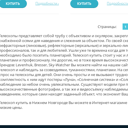
Подробности ›
Подробности
КУПИТЬ
КУПИТЬ
Страницы:
1
Телескопы представляет собой трубу с объективом и окуляром, закреп
снабжённой осями для наведения и слежения за объектом. По своей сх
рефракторные (линзовые), рефлекторные (зеркальные) и зеркально-лин
профессионалов, так и для любителей. Ушли уже те времена когда для
необходимо было посетить планетарий. Телескоп купить стоит у нас 
планетами и профессионалу. Не дорогие, но в тоже время высококачес
брендов: Levenhuk, Bresser, Sky-Watcher Вы можете найти на нашем са
телескоп и наблюдать за созвездиями, туманностями, планетами. На 
спрос на телескопы для детей. Они очень просты и не вызывают трудн
комплектность к ним идут постеры «Луна», «Солнечная система» и «Солн
наблюдение за небом очень увлекательным. Существуют модели при 
высококачественные фотографии, а так же и видеосъёмку наблюдаемых 
наведением, которые сами находят заданный объект, что экономит Ва
Телескоп купить в Нижнем Новгороде Вы можете в Интернет-магазине
низкие цены.