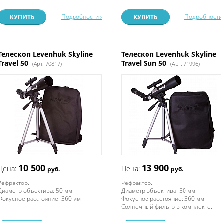
Подробности ›
Подробности
КУПИТЬ
КУПИТЬ
Телескоп Levenhuk Skyline
Телескоп Levenhuk Skyline
Travel 50
Travel Sun 50
(Арт. 70817)
(Арт. 71996)
10 500
13 900
Цена:
Цена:
руб.
руб.
Рефрактор.
Рефрактор.
Диаметр объектива: 50 мм.
Диаметр объектива: 50 мм.
Фокусное расстояние: 360 мм
Фокусное расстояние: 360 мм
Солнечный фильтр в комплекте.