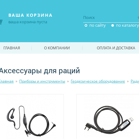
ВАША КОРЗИНА
ваша корзина пуста
по сайту
по каталогу
|
|
ГЛАВНАЯ
О КОМПАНИИ
ОПЛАТА И ДОСТАВКА
Аксессуары для раций
Главная
»
Приборы и инструменты
»
Геодезическое оборудование
»
Рад