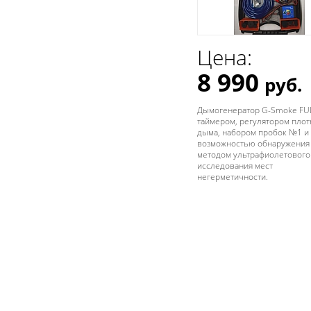
Цена:
8 990
руб.
Дымогенератор G-Smoke FUL
таймером, регулятором плот
дыма, набором пробок №1 и
возможностью обнаружения 
методом ультрафиолетового
исследования мест
негерметичности.