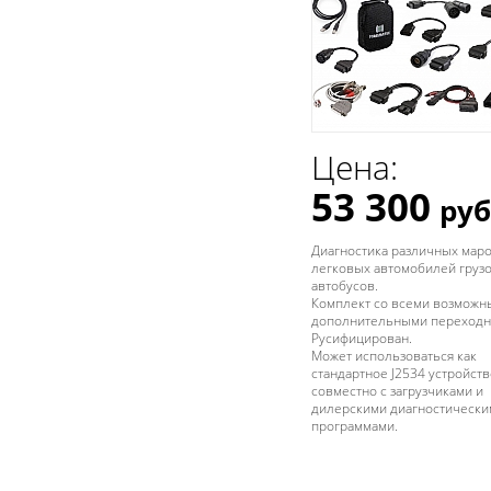
Цена:
53 300
руб
Диагностика различных мар
легковых автомобилей груз
автобусов.
Комплект со всеми возмож
дополнительными переходн
Русифицирован.
Может использоваться как
стандартное J2534 устройств
совместно с загрузчиками и
дилерскими диагностически
программами.