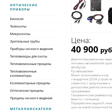
ОПТИЧЕСКИЕ
ПРИБОРЫ
Бинокли
Телескопы
Микроскопы
Цена:
Зрительные трубы
40 900
руб
Приборы ночного видения
Тепловизоры для охоты
Диагностика различных мар
легковых автомобилей груз
Тепловизионные прицелы
автобусов.
Тепловизионные
Русифицирован.
Может использоваться как
коллиматоры
стандартное J2534 устройств
Коллиматорные прицелы
совместно с загрузчиками и
дилерскими диагностически
Оптические прицелы
программами.
Гальваническая развязка по
Прицелы ночного видения
(вместе с питанием)
Переработана защита К-лини
шин на новой элементной баз
МЕТАЛЛОИСКАТЕЛИ