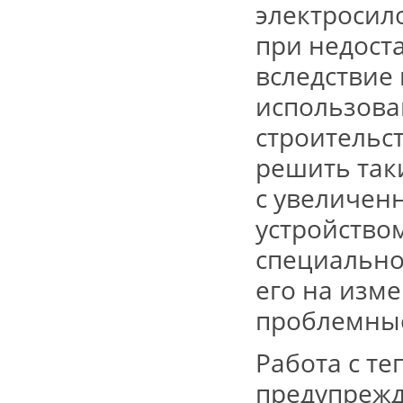
электросил
при
недост
вследствие 
использов
строительс
решить та
с
увеличен
устройство
специально
его на изм
проблемные
Работа с т
предупреж