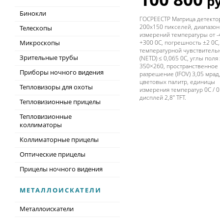
ру
Бинокли
ГОСРЕЕСТР Матрица детекто
200х150 пикселей, диапазон
Телескопы
измерений температуры от -
Микроскопы
+300 0С, погрешность ±2 0С,
температурной чувствитель
Зрительные трубы
(NETD) ≤ 0,065 0С, углы поля
350×260, пространственное
Приборы ночного видения
разрешение (IFOV) 3,05 мрад,
цветовых палитр, единицы
Тепловизоры для охоты
измерения температур 0С / 0F
дисплей 2,8" TFT.
Тепловизионные прицелы
Тепловизионные
коллиматоры
Коллиматорные прицелы
Оптические прицелы
Прицелы ночного видения
МЕТАЛЛОИСКАТЕЛИ
Металлоискатели