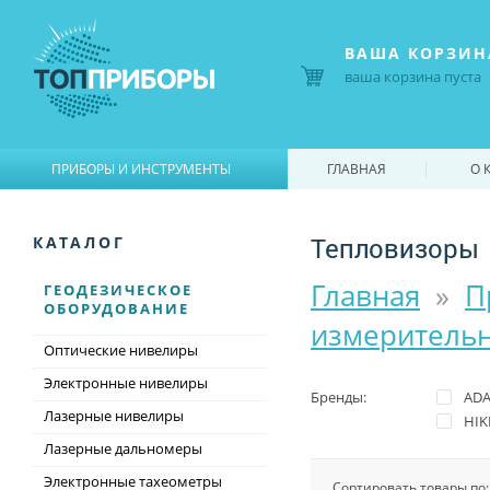
ВАША КОРЗИН
ваша корзина пуста
|
|
ПРИБОРЫ И ИНСТРУМЕНТЫ
ГЛАВНАЯ
О 
Тепловизоры
КАТАЛОГ
Главная
»
П
ГЕОДЕЗИЧЕСКОЕ
ОБОРУДОВАНИЕ
измеритель
Оптические нивелиры
Электронные нивелиры
Бренды:
AD
Лазерные нивелиры
HIK
Лазерные дальномеры
Электронные тахеометры
Сортировать товары по