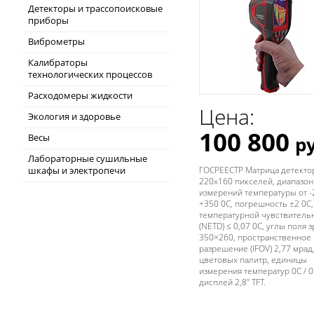
Детекторы и трассопоисковые
приборы
Виброметры
Калибраторы
технологических процессов
Расходомеры жидкости
Цена:
Экология и здоровье
100 800
Весы
ру
Лабораторные сушильные
шкафы и электропечи
ГОСРЕЕСТР Матрица детекто
220х160 пикселей, диапазон
измерений температуры от -
+350 0С, погрешность ±2 0С,
температурной чувствитель
(NETD) ≤ 0,07 0С, углы поля 
350×260, пространственное
разрешение (IFOV) 2,77 мрад,
цветовых палитр, единицы
измерения температур 0С / 0
дисплей 2,8" TFT.