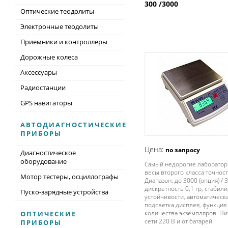
300 /3000
Оптические теодолиты
Электронные теодолиты
Приемники и контроллеры
Дорожные колеса
Аксессуары
Радиостанции
GPS навигаторы
АВТОДИАГНОСТИЧЕСКИЕ
ПРИБОРЫ
Цена:
по запросу
Диагностическое
оборудование
Самый недорогие лаборато
весы второго класса точност
Мотор тестеры, осциллографы
Диапазон: до 3000 (опция) / 3
дискретность 0,1 гр, стабили
Пуско-зарядные устройства
устойчивости, автоматическ
подсветка дисплея, функция
количества экземпляров. Пи
ОПТИЧЕСКИЕ
сети 220 В и от батарей.
ПРИБОРЫ