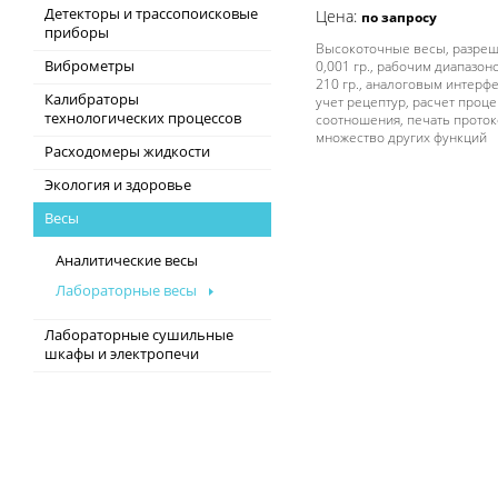
Детекторы и трассопоисковые
Цена:
по запросу
приборы
Высокоточные весы, разре
Виброметры
0,001 гр., рабочим диапазон
210 гр., аналоговым интерф
Калибраторы
учет рецептур, расчет проц
технологических процессов
соотношения, печать проток
множество других функций
Расходомеры жидкости
Экология и здоровье
Весы
Аналитические весы
Лабораторные весы
Лабораторные сушильные
шкафы и электропечи