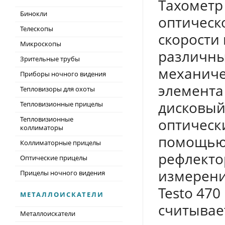
Тахометр 
Бинокли
оптическо
Телескопы
скорости
Микроскопы
различны
Зрительные трубы
механиче
Приборы ночного видения
элемента
Тепловизоры для охоты
дисковый
Тепловизионные прицелы
Тепловизионные
оптическ
коллиматоры
помощью
Коллиматорные прицелы
рефлекто
Оптические прицелы
измерени
Прицелы ночного видения
Testo 470
МЕТАЛЛОИСКАТЕЛИ
считывае
Металлоискатели