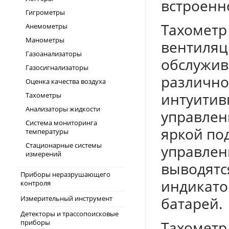
встроенн
Гигрометры
Тахометр
Анемометры
Манометры
вентиляц
Газоанализаторы
обслужив
Газосигнализаторы
различно
Оценка качества воздуха
интуитив
Тахометры
Анализаторы жидкости
управлен
Система мониторинга
яркой по
температуры
Стационарные системы
управлени
измерений
выводятс
Приборы неразрушающего
индикато
контроля
Измерительный инструмент
батарей.
Детекторы и трассопоисковые
приборы
Тахометр 