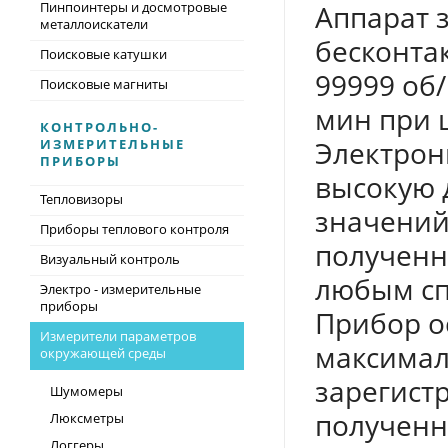
Пинпоинтеры и досмотровые
Аппарат 
металлоискатели
бесконта
Поисковые катушки
99999 об/
Поисковые магниты
мин при ш
КОНТРОЛЬНО-
Электро
ИЗМЕРИТЕЛЬНЫЕ
ПРИБОРЫ
высокую 
Тепловизоры
значений
Приборы теплового контроля
полученн
Визуальный контроль
любым сп
Электро - измерительные
приборы
Прибор о
Измерители параметров
максимал
окружающей среды
зарегист
Шумомеры
полученн
Люксметры
Логгеры