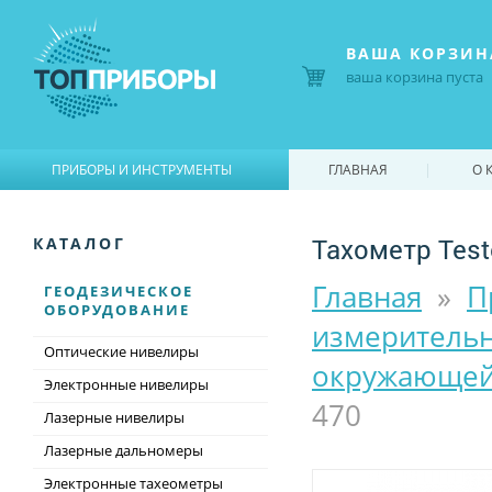
ВАША КОРЗИН
ваша корзина пуста
|
|
ПРИБОРЫ И ИНСТРУМЕНТЫ
ГЛАВНАЯ
О 
Тахометр Test
КАТАЛОГ
Главная
»
П
ГЕОДЕЗИЧЕСКОЕ
ОБОРУДОВАНИЕ
измеритель
Оптические нивелиры
окружающей
Электронные нивелиры
470
Лазерные нивелиры
Лазерные дальномеры
Электронные тахеометры