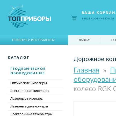
ВАША КОРЗИН
ваша корзина пуста
|
|
ПРИБОРЫ И ИНСТРУМЕНТЫ
ГЛАВНАЯ
О 
Дорожное кол
КАТАЛОГ
Главная
»
П
ГЕОДЕЗИЧЕСКОЕ
ОБОРУДОВАНИЕ
оборудован
Оптические нивелиры
колесо RGK 
Электронные нивелиры
Лазерные нивелиры
Лазерные дальномеры
Электронные тахеометры