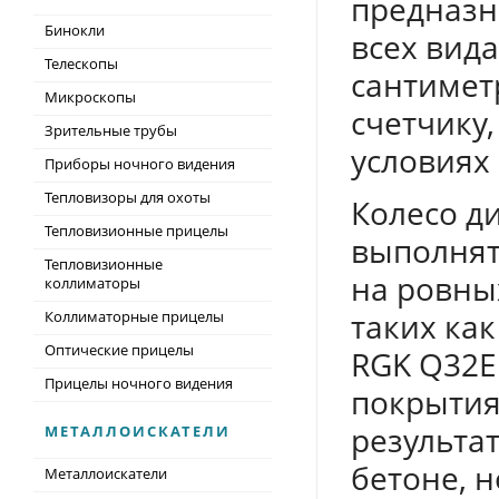
предназн
Бинокли
всех вида
Телескопы
сантимет
Микроскопы
счетчику,
Зрительные трубы
условиях
Приборы ночного видения
Тепловизоры для охоты
Колесо д
Тепловизионные прицелы
выполнят
Тепловизионные
на ровных
коллиматоры
таких как
Коллиматорные прицелы
Оптические прицелы
RGK Q32E
Прицелы ночного видения
покрытия
результат
МЕТАЛЛОИСКАТЕЛИ
бетоне, н
Металлоискатели