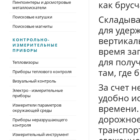
как брус
Пинпоинтеры и досмотровые
металлоискатели
Складыва
Поисковые катушки
Поисковые магниты
для удер
вертикал
КОНТРОЛЬНО-
ИЗМЕРИТЕЛЬНЫЕ
время за
ПРИБОРЫ
для полу
Тепловизоры
там, где
Приборы теплового контроля
Визуальный контроль
За счет н
Электро - измерительные
удобно и
приборы
Измерители параметров
времени.
окружающей среды
дорожное
Приборы неразрушающего
контроля
транспорт
Измерительный инструмент