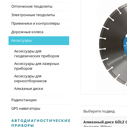
Оптические теодолиты
Электронные теодолиты
Приемники и контроллеры
Дорожные колеса
Аксессуары
Аксессуары для
геодезических приборов
Аксессуары для лазерных
приборов
Аксессуары для
керноотборников
Алмазные диски
Радиостанции
GPS навигаторы
Выберите подвид
АВТОДИАГНОСТИЧЕСКИЕ
Алмазный диск GÖLZ CS4
ПРИБОРЫ
Диаметр-350мм.