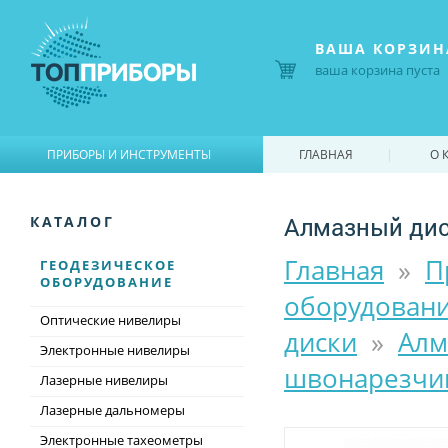
ВАША КОРЗИН
ваша корзина пуста
|
|
ПРИБОРЫ И ИНСТРУМЕНТЫ
ГЛАВНАЯ
О 
Алмазный дис
КАТАЛОГ
Главная
»
П
ГЕОДЕЗИЧЕСКОЕ
ОБОРУДОВАНИЕ
оборудован
Оптические нивелиры
диски
»
Алм
Электронные нивелиры
швонарезчи
Лазерные нивелиры
Лазерные дальномеры
Электронные тахеометры