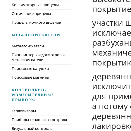
Коллиматорные прицелы
покрытие
Оптические прицелы
участки 
Прицелы ночного видения
исключае
МЕТАЛЛОИСКАТЕЛИ
разбухани
Металлоискатели
механиче
Пинпоинтеры и досмотровые
покрыти
металлоискатели
Поисковые катушки
деревянн
Поисковые магниты
исключит
КОНТРОЛЬНО-
для прим
ИЗМЕРИТЕЛЬНЫЕ
ПРИБОРЫ
а потому
Тепловизоры
деревянн
Приборы теплового контроля
лакировк
Визуальный контроль