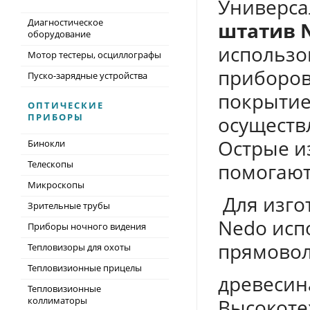
Универс
Диагностическое
штатив
оборудование
использо
Мотор тестеры, осциллографы
приборов
Пуско-зарядные устройства
покрытие
ОПТИЧЕСКИЕ
ПРИБОРЫ
осуществ
Острые и
Бинокли
Телескопы
помогают
Микроскопы
Для изго
Зрительные трубы
Nedo исп
Приборы ночного видения
прямово
Тепловизоры для охоты
Тепловизионные прицелы
древесин
Тепловизионные
коллиматоры
Высокоте