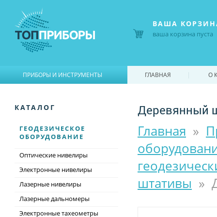
ВАША КОРЗИН
ваша корзина пуста
|
|
ПРИБОРЫ И ИНСТРУМЕНТЫ
ГЛАВНАЯ
О 
Деревянный ш
КАТАЛОГ
Главная
»
П
ГЕОДЕЗИЧЕСКОЕ
ОБОРУДОВАНИЕ
оборудован
Оптические нивелиры
геодезическ
Электронные нивелиры
штативы
»
Лазерные нивелиры
Лазерные дальномеры
Электронные тахеометры