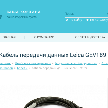
ВАША КОРЗИНА
ваша корзина пуста
по сайту
по каталогу
|
|
ГЛАВНАЯ
О КОМПАНИИ
ОПЛАТА И ДОСТАВКА
Кабель передачи данных Leica GEV189
Главная
»
Приборы и инструменты
»
Геодезическое оборудование
»
Акс
приборов
»
Кабели
»
Кабель передачи данных Leica GEV189